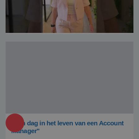
Natascha,
Product Manager
PHPSESSID
Sessie
PHP.net
www.baanindereiswereld.nl
Google Privacy Policy
"Een dag in het leven van een Account
Manager"