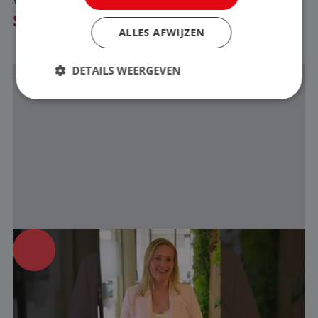
VERHALEN VAN
SUPPORT & ADMINISTRATIE
ALLES AFWIJZEN
DETAILS WEERGEVEN
Strikt noodzakelijk
Prestatie
Targeting
Functioneel
Strikt noodzakelijke cookies maken de
kernfunctionaliteiten van de website mogelijk, zoals
gebruikersaanmelding en accountbeheer. De
website kan niet goed worden gebruikt zonder de
strikt noodzakelijke cookies.
Naam
Aanbieder
/
Domein
Vervaldatu
"Een dag in het leven van een Product
CookieScriptConsent
1 maand 2
CookieScript
Manager"
dagen
www.baanindereiswereld.nl
Video-interview