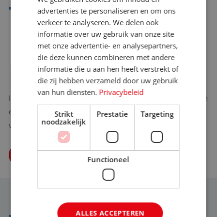
Samenwerkingsvermogen
. Je moet in staat zijn om
advertenties te personaliseren en om ons
samen te werken met anderen om taken te voltooien.
verkeer te analyseren. We delen ook
informatie over uw gebruik van onze site
Dit betekent dat je goed kunt communiceren, kunt
met onze advertentie- en analysepartners,
luisteren en kunt samenwerken om oplossingen te
die deze kunnen combineren met andere
vinden.
informatie die u aan hen heeft verstrekt of
die zij hebben verzameld door uw gebruik
van hun diensten.
Privacybeleid
Is één van deze functies jou op het lijf geschreven? Bekijk dan
onze vacaturebank! Hier vind je een verzameling van
Strikt
Prestatie
Targeting
noodzakelijk
vacatures van alle reisorganisaties in Nederland.
BEKIJK VACATURES
Functioneel
ALLES ACCEPTEREN