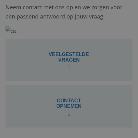
pat
de 
Neem contact met ons op en we zorgen voor
uni
ide
een passend antwoord op jouw vraag.
bev
acc
web
het
heef
vari
coo
geb
hoe
VEELGESTELDE
geg
VRAGEN
Goog
op 
veel
bep
_ga_8CYVYMZDMY
.baanindereiswereld.nl
1 jaar 1
Dez
maand
geb
Goo
om 
CONTACT
te 
OPNEMEN
_ga_D2N2TFYCD2
.baanindereiswereld.nl
1 jaar 1
Dez
maand
geb
Goo
om 
te 