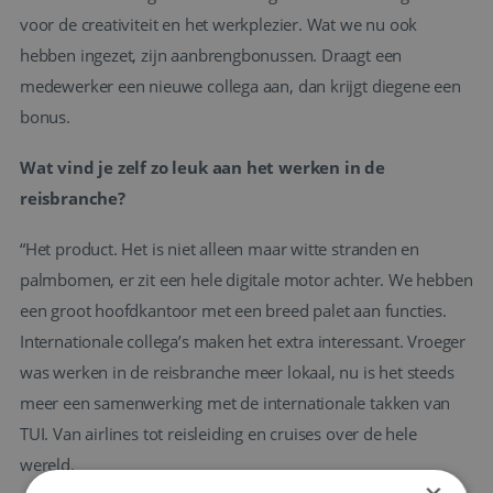
voor de creativiteit en het werkplezier. Wat we nu ook
hebben ingezet, zijn aanbrengbonussen. Draagt een
medewerker een nieuwe collega aan, dan krijgt diegene een
bonus.
Wat vind je zelf zo leuk aan het werken in de
reisbranche?
“Het product. Het is niet alleen maar witte stranden en
palmbomen, er zit een hele digitale motor achter. We hebben
een groot hoofdkantoor met een breed palet aan functies.
Internationale collega’s maken het extra interessant. Vroeger
was werken in de reisbranche meer lokaal, nu is het steeds
meer een samenwerking met de internationale takken van
TUI. Van airlines tot reisleiding en cruises over de hele
wereld.