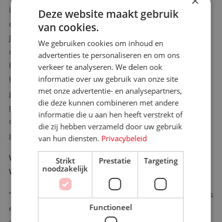
×
Ik werk nu sinds 4 jaar in de reiswereld. Hiervoor werkte ik
Deze website maakt gebruik
op de HR-afdeling in de farmaciebranche, bij Johnson &
van cookies.
Johnson. Ik stond open voor iets anders en toen kwam TUI
We gebruiken cookies om inhoud en
op mijn pad. Ik vind het belangrijk iets met het product te
advertenties te personaliseren en om ons
hebben, en dat is hier zeker het geval. Johnson & Johnson
verkeer te analyseren. We delen ook
informatie over uw gebruik van onze site
heeft trouwens het coronavaccin Janssen op de markt
met onze advertentie- en analysepartners,
gebracht. Ik heb mijn oud-collega aan het begin van de
die deze kunnen combineren met andere
pandemie nog een mailtje gestuurd, zo van ‘Zet hem op met
informatie die u aan hen heeft verstrekt of
dat vaccin, des te eerder komt de reiswereld weer van de
die zij hebben verzameld door uw gebruik
grond’.”
van hun diensten.
Privacybeleid
Wat vind je leuk aan jouw functie als HR-directeur?
Strikt
Prestatie
Targeting
noodzakelijk
Waar haal je de meeste voldoening uit?
“Ik ben sowieso niet van de 4 P’s: people, problems, picknicks
Functioneel
en party’s. Als strategisch partner van de business denk ik