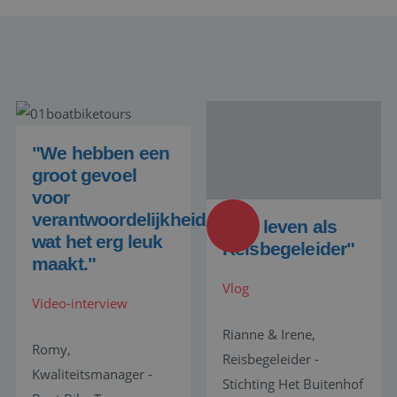
CookieScriptConsent
1 maand 2
CookieScript
dagen
www.baanindereiswereld.nl
"We hebben een
groot gevoel
PHPSESSID
Sessie
PHP.net
voor
www.baanindereiswereld.nl
verantwoordelijkheid,
"Het leven als
wat het erg leuk
Reisbegeleider"
maakt."
Google Privacy Policy
Vlog
Video-interview
Rianne & Irene,
Romy,
Reisbegeleider -
Kwaliteitsmanager -
Stichting Het Buitenhof