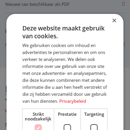
Nieuwe cao beschikbaar als PDF
×
Deze website maakt gebruik
Recent
van cookies.
Nieuwe cao beschikbaar als PDF
We gebruiken cookies om inhoud en
advertenties te personaliseren en om ons
verkeer te analyseren. We delen ook
informatie over uw gebruik van onze site
met onze advertentie- en analysepartners,
die deze kunnen combineren met andere
NIET GEVONDEN WAT JE
informatie die u aan hen heeft verstrekt of
die zij hebben verzameld door uw gebruik
ZOCHT?
van hun diensten.
Privacybeleid
WE HELPEN JE GRAAG VERDER
Strikt
Prestatie
Targeting
noodzakelijk
Neem contact met ons op en we zorgen voor