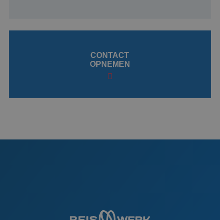
website kan niet goed worden gebruikt zonder de
strikt noodzakelijke cookies.
Naam
Aanbieder
/
Domein
Vervaldatu
CookieScriptConsent
1 maand 2
CookieScript
dagen
www.baanindereiswereld.nl
CONTACT
OPNEMEN
PHPSESSID
Sessie
PHP.net
www.baanindereiswereld.nl
Google Privacy Policy