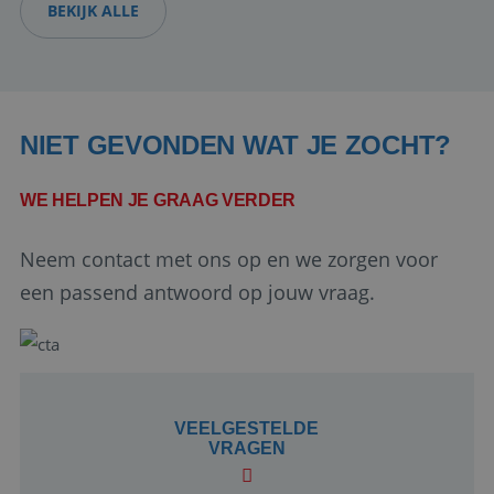
BEKIJK ALLE
de
ana
van 
_gid
1 dag
Dez
Google LLC
gep
.baanindereiswereld.nl
Goo
Het
uni
NIET GEVONDEN WAT JE ZOCHT?
voo
pag
dez
geb
WE HELPEN JE GRAAG VERDER
pag
te t
hou
Neem contact met ons op en we zorgen voor
_gat_UA-18672614-
.baanindereiswereld.nl
1 minuut
Dit 
een passend antwoord op jouw vraag.
3
pat
coo
doo
Anal
het
pat
de 
uni
ide
VEELGESTELDE
bev
acc
VRAGEN
web
het
heef