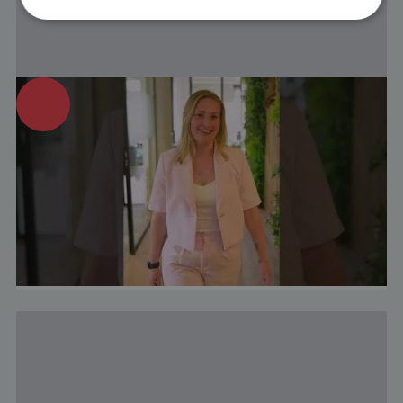
Strikt noodzakelijk
Prestatie
Targeting
Functioneel
"Een dag in het leven van een Product
Strikt noodzakelijke cookies maken de
Manager"
kernfunctionaliteiten van de website mogelijk, zoals
gebruikersaanmelding en accountbeheer. De
website kan niet goed worden gebruikt zonder de
Video-interview
strikt noodzakelijke cookies.
Naam
Aanbieder
/
Domein
Vervaldatu
Natascha,
CookieScriptConsent
1 maand 2
CookieScript
Product Manager
dagen
www.baanindereiswereld.nl
PHPSESSID
Sessie