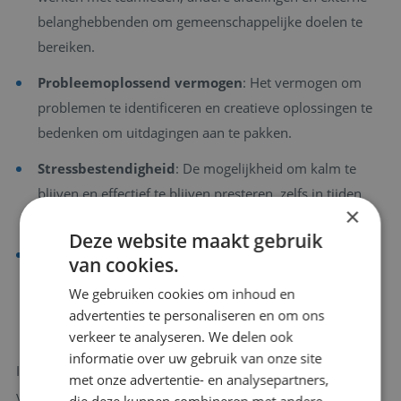
belanghebbenden om gemeenschappelijke doelen te
bereiken.
Probleemoplossend vermogen
: Het vermogen om
problemen te identificeren en creatieve oplossingen te
bedenken om uitdagingen aan te pakken.
Stressbestendigheid
: De mogelijkheid om kalm te
blijven en effectief te blijven presteren, zelfs in tijden
×
van hoge werkdruk.
Deze website maakt gebruik
Integriteit
: Eerlijkheid en ethisch gedrag zijn van groot
van cookies.
belang, vooral in financiële functies waar
We gebruiken cookies om inhoud en
nauwkeurigheid en betrouwbaarheid cruciaal zijn.
advertenties te personaliseren en om ons
verkeer te analyseren. We delen ook
informatie over uw gebruik van onze site
Is deze functie jou op het lijf geschreven? Bekijk dan onze
met onze advertentie- en analysepartners,
vacaturebank! Hier vind je een verzameling van vacatures