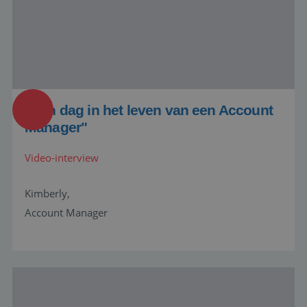
PHP.net
www.baanindereiswereld.nl
Google Privacy Policy
"Een dag in het leven van een Account
Manager"
Video-interview
Kimberly,
Account Manager